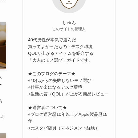
しゅん
このサイトの管理人
40代男性が本気で選んだ
買ってよかったもの・デスク環境
QOLが上がるアイテムを紹介する
「大人のモノ選び」ガイドです。
★このブログのテーマ★
い
⭐︎40代からの失敗しないモノ選び
ケ
⭐︎仕事が楽になるデスク環境
⭐︎生活の質（QOL）が上がる商品レビュー
う
★運営者について★
⭐︎ブログ運営歴10年以上／Apple製品歴15
ゅん
年
⭐︎元スタバ店員（マネジメント経験）