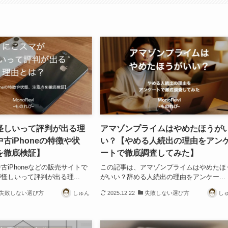
怪しいって評判が出る理
アマゾンプライムはやめたほうが
古iPhoneの特徴や状
い？【やめる人続出の理由をアン
を徹底検証】
ートで徹底調査してみた】
古iPhoneなどの販売サイトで
この記事は、アマゾンプライムはやめたほ
怪しいって評判が出る理...
がいい？辞める人続出の理由をアンケー...
失敗しない選び方
しゅん
2025.12.22
失敗しない選び方
し