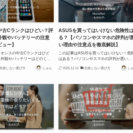
中古Cランクはひどい？評
ASUSを買ってはいけない危険性
外観やバッテリーの注意
る？【パソコンやスマホの評判が
ビュー】
い理由や注意点を徹底解説】
イオシスの中古Cランクはひど
この記事はASUSを買ってはいけない！危
外観やバッテリーはどのく...
はある？パソコンやスマホの評判が悪い...
失敗しない選び方
しゅん
2025.12.12
失敗しない選び方
し