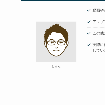
動画や
アマゾ
この他
実際に
してい
しゅん