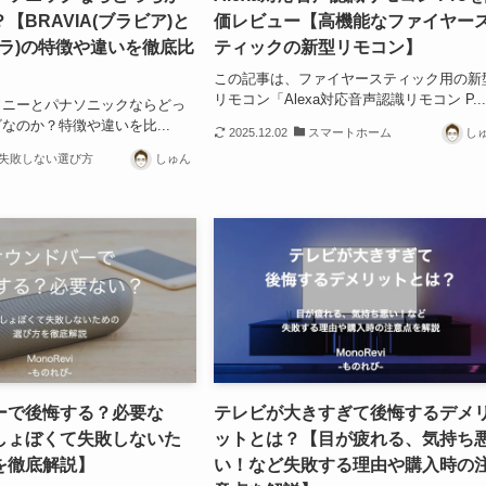
【BRAVIA(ブラビア)と
価レビュー【高機能なファイヤー
ビエラ)の特徴や違いを徹底比
ティックの新型リモコン】
この記事は、ファイヤースティック用の新
リモコン「Alexa対応音声認識リモコン P..
ソニーとパナソニックならどっ
なのか？特徴や違いを比...
2025.12.02
スマートホーム
し
失敗しない選び方
しゅん
ーで後悔する？必要な
テレビが大きすぎて後悔するデメ
しょぼくて失敗しないた
ットとは？【目が疲れる、気持ち
を徹底解説】
い！など失敗する理由や購入時の