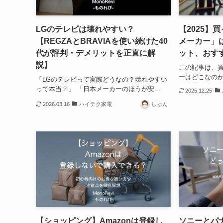
LGのテレビは壊れやすい？
【2025】
【REGZAとBRAVIAを使い続けた40
メーカー」
代が評判・デメリットを正直に解
ット、おす
説】
この記事は、
ーはどこなのか
「LGのテレビって実際どうなの？壊れやすい
って本当？」 「日本メーカーのほうが安...
2025.12.25
2026.03.16
ハイテク家電
しゅん
【ショッピング】Amazonは登録し
ソニーとパ