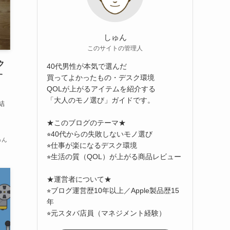
しゅん
このサイトの管理人
ク
40代男性が本気で選んだ
す
買ってよかったもの・デスク環境
QOLが上がるアイテムを紹介する
「大人のモノ選び」ガイドです。
結
★このブログのテーマ★
⭐︎40代からの失敗しないモノ選び
ゅん
⭐︎仕事が楽になるデスク環境
⭐︎生活の質（QOL）が上がる商品レビュー
★運営者について★
⭐︎ブログ運営歴10年以上／Apple製品歴15
年
⭐︎元スタバ店員（マネジメント経験）