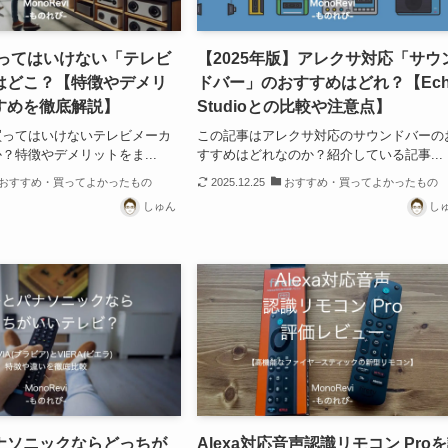
買ってはいけない「テレビ
【2025年版】アレクサ対応「サウ
はどこ？【特徴やデメリ
ドバー」のおすすめはどれ？【Ech
すめを徹底解説】
Studioとの比較や注意点】
買ってはいけないテレビメーカ
この記事はアレクサ対応のサウンドバーの
？特徴やデメリットをま...
すすめはどれなのか？紹介している記事...
おすすめ・買ってよかったもの
2025.12.25
おすすめ・買ってよかったもの
しゅん
し
ナソニックならどっちが
Alexa対応音声認識リモコン Pro