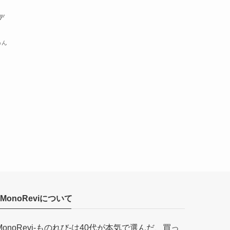
デ
ゅん
MonoReviについて
MonoRevi-ものれび-は40代が本気で選んだ、買っ