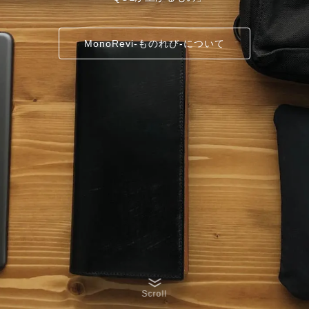
MonoRevi-ものれび-について
Scroll