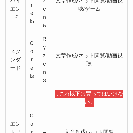
ハイ
z
文章作成/ネット閲覧/動画視
r
エン
e
聴/ゲーム
e
ド
n
i5
5
R
C
y
スタ
o
z
文章作成/ネット閲覧/動画視
ンダ
r
e
聴
ード
e
n
i3
3
↓これ以下は買ってはいけな
い↓
C
エン
o
トリ
r
–
文章作成/ネット閲覧