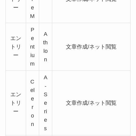
ー
e
M
P
A
エン
e
th
トリ
nt
文章作成/ネット閲覧
lo
ー
iu
n
m
A
C
-
el
エン
S
e
トリ
e
文章作成/ネット閲覧
r
ー
ri
o
e
n
s