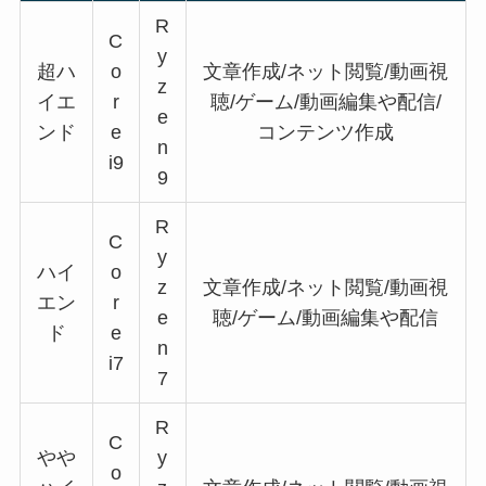
R
C
y
超ハ
o
文章作成/ネット閲覧/動画視
z
イエ
r
聴/ゲーム/動画編集や配信/
e
ンド
e
コンテンツ作成
n
i9
9
R
C
y
ハイ
o
z
文章作成/ネット閲覧/動画視
エン
r
e
聴/ゲーム/動画編集や配信
ド
e
n
i7
7
R
C
やや
y
o