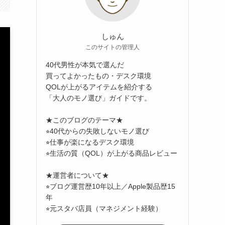
しゅん
このサイトの管理人
40代男性が本気で選んだ
買ってよかったもの・デスク環境
QOLが上がるアイテムを紹介する
「大人のモノ選び」ガイドです。
★このブログのテーマ★
⭐︎40代からの失敗しないモノ選び
⭐︎仕事が楽になるデスク環境
⭐︎生活の質（QOL）が上がる商品レビュー
★運営者について★
⭐︎ブログ運営歴10年以上／Apple製品歴15
年
⭐︎元スタバ店員（マネジメント経験）