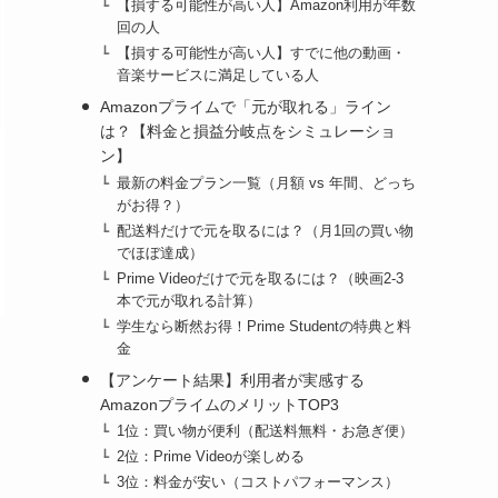
【損する可能性が高い人】Amazon利用が年数
回の人
【損する可能性が高い人】すでに他の動画・
音楽サービスに満足している人
Amazonプライムで「元が取れる」ライン
は？【料金と損益分岐点をシミュレーショ
ン】
最新の料金プラン一覧（月額 vs 年間、どっち
がお得？）
配送料だけで元を取るには？（月1回の買い物
でほぼ達成）
Prime Videoだけで元を取るには？（映画2-3
本で元が取れる計算）
学生なら断然お得！Prime Studentの特典と料
金
【アンケート結果】利用者が実感する
AmazonプライムのメリットTOP3
1位：買い物が便利（配送料無料・お急ぎ便）
2位：Prime Videoが楽しめる
3位：料金が安い（コストパフォーマンス）