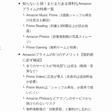
知らないと損！まだまだある便利なAmazon
プライムの特典一覧
Amazon Music Prime（1億曲シャッフル再生
の注意点も解説）
Prime Reading（対象1,000冊以上が読み放
題）
Amazon Photos（容量無制限の写真ストレー
ジ）
な
Prime Gaming（無料ゲームと特典）
Amazonプライムの5つのデメリット【契約前
に必ず確認】
全てのサービスが”特化型”には劣る（動画・音
楽など）
Prime Videoに広告が導入（非表示は追加料金
が必要）
Prime Musicは「シャッフル再生」が基本で使
いにくい
Amazon Photosなどアマゾンのサービスから
抜けられないリスク
無料体験後の「自動更新」と解約のし忘れに