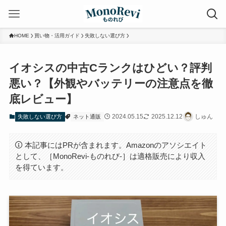
HOME
買い物・活用ガイド
失敗しない選び方
イオシスの中古Cランクはひどい？評判
悪い？【外観やバッテリーの注意点を徹
底レビュー】
2024.05.15
2025.12.12
しゅん
失敗しない選び方
ネット通販
本記事にはPRが含まれます。Amazonのアソシエイト
として、［MonoRevi-ものれび-］は適格販売により収入
を得ています。