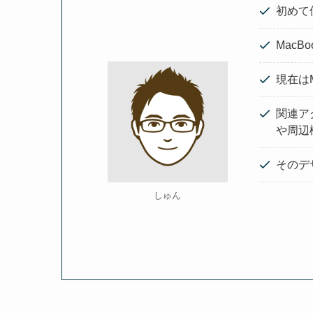
初めて使
MacB
現在はM
関連ア
や周辺
そのデ
しゅん