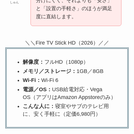
分けにくく、それよりも「安さ」
しゅん
と「設置の手軽さ」のほうが満足
度に直結します。
＼＼Fire TV Stick HD（2026）／／
解像度：
フルHD（1080p）
メモリ／ストレージ：
1GB／8GB
Wi-Fi：
Wi-Fi 6
電源／OS：
USB給電対応・Vega
OS（アプリはAmazon Appstoreのみ）
こんな人に：
寝室やサブのテレビ用
に、安く手軽に（定価6,980円）