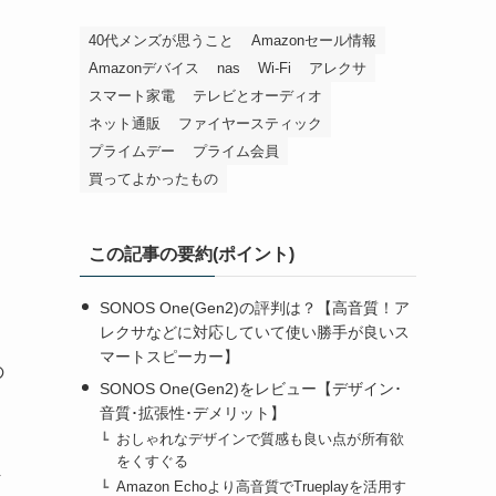
40代メンズが思うこと
Amazonセール情報
Amazonデバイス
nas
Wi-Fi
アレクサ
スマート家電
テレビとオーディオ
ネット通販
ファイヤースティック
プライムデー
プライム会員
買ってよかったもの
この記事の要約(ポイント)
SONOS One(Gen2)の評判は？【高音質！ア
レクサなどに対応していて使い勝手が良いス
マートスピーカー】
の
SONOS One(Gen2)をレビュー【デザイン･
音質･拡張性･デメリット】
おしゃれなデザインで質感も良い点が所有欲
をくすぐる
ま
Amazon Echoより高音質でTrueplayを活用す