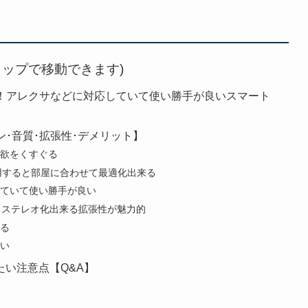
タップで移動できます)
【高音質！アレクサなどに対応していて使い勝手が良いスマート
ザイン･音質･拡張性･デメリット】
欲をくすぐる
ayを活用すると部屋に合わせて最適化出来る
ていて使い勝手が良い
とステレオ化出来る拡張性が魅力的
る
い
たい注意点【Q&A】