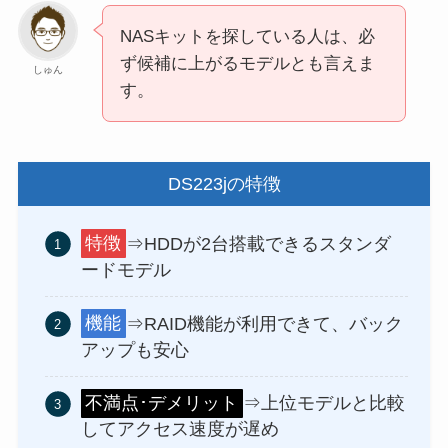
NASキットを探している人は、必
ず候補に上がるモデルとも言えま
しゅん
す。
DS223jの特徴
特徴
⇒HDDが2台搭載できるスタンダ
ードモデル
機能
⇒RAID機能が利用できて、バック
アップも安心
不満点･デメリット
⇒上位モデルと比較
してアクセス速度が遅め