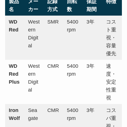
製品
メー
記録
回転
保証
特徴
名
カー
方式
数
期間
WD
West
SMR
5400
3年
コス
Red
ern
rpm
ト重
Digit
視・
al
容量
優先
WD
West
CMR
5400
3年
速
Red
ern
rpm
度・
Plus
Digit
安定
al
性重
視
Iron
Sea
CMR
5400
3年
コス
Wolf
gate
rpm
パ重
視・