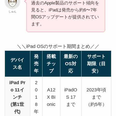
過去のApple製品のサポート傾向を
見ると、iPadは発売から約6〜7年
しゅん
間OSアップデートが提供されてい
ます。
＼＼iPad OSのサポート期間まとめ／／
発
搭載
最新の
サポート
デバイ
売
チッ
OS対
期限（目
ス名
年
プ
応
安）
iPad Pr
2
o 11イ
0
A12
iPadO
2023年頃
ンチ
1
X Bi
S 17
まで
(第1世
8
onic
まで
（約5年）
代)
年