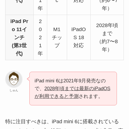
代)
1
c
対応
（約6〜7
年
年）
iPad Pr
2
2028年頃
o 11イ
0
M1
iPadO
まで
ンチ
2
チッ
S 18
（約7〜8
(第3世
1
プ
対応
年）
代)
年
iPad mini 6は2021年9月発売なの
で、
2028年頃までは最新のiPadOS
しゅん
が利用できると予測
されます。
特に注目すべきは、iPad mini 6に搭載されている