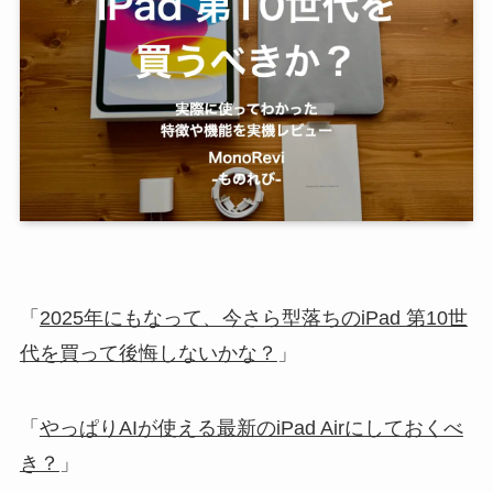
「
2025年にもなって、今さら型落ちのiPad 第10世
代を買って後悔しないかな？
」
「
やっぱりAIが使える最新のiPad Airにしておくべ
き？
」