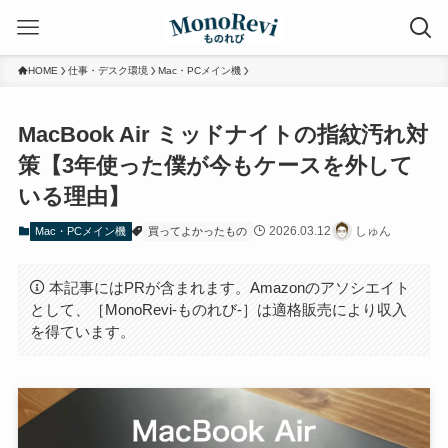
HOME
仕事・デスク環境
Mac・PCメイン機
MacBook Air ミッドナイトの指紋汚れ対
策【3年使った僕が今もケースを外して
いる理由】
2026.03.12
しゅん
Mac・PCメイン機
買ってよかったもの
本記事にはPRが含まれます。Amazonのアソシエイト
として、［MonoRevi-ものれび-］は適格販売により収入
を得ています。