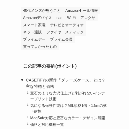
40代メンズが思うこと
Amazonセール情報
Amazonデバイス
nas
Wi-Fi
アレクサ
スマート家電
テレビとオーディオ
ネット通販
ファイヤースティック
プライムデー
プライム会員
買ってよかったもの
この記事の要約(ポイント)
CASETiFYの新作「グレーズケース」とは？
主な特徴と価格
宝石のような光沢仕上げと剥がれないインナ
ープリント技術
気になる保護性能は？MIL規格1倍・1.5mの落
下耐性
MagSafe対応と豊富なカラー・デザイン展開
価格と対応機種一覧