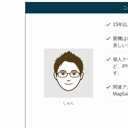
こ
15年以
愛機はi
美しい
個人ク
ど、i
す。
関連ア
Mag
しゅん