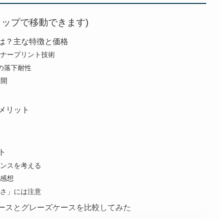
タップで移動できます)
とは？主な特徴と価格
ナープリント技術
mの落下耐性
展開
メリット
ト
ンスを考える
感想
さ」には注意
トケースとグレーズケースを比較してみた