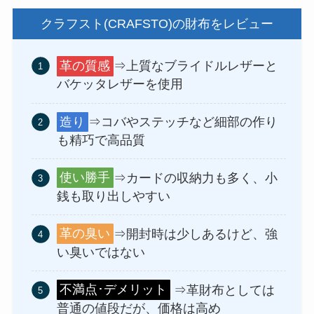
クラフスト(CRAFSTO)の財布をレビュー
革の質感
⇒上質なブライドルレザーと
バケッタレザーを使用
造り
⇒コバやステッチなど細部の作り
も精巧で高品質
使い勝手
⇒カードの収納力も多く、小
銭も取り出しやすい
革の臭い
⇒開封時は少しあるけど、強
い臭いではない
不満点･デメリット
⇒革財布としては
普通の値段だが、価格は高め