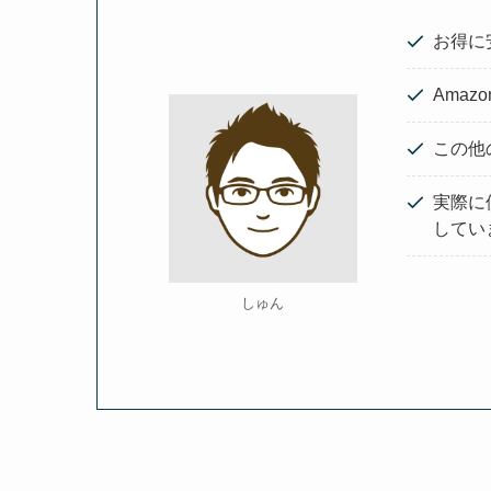
お得に
Ama
この他
実際に
してい
しゅん