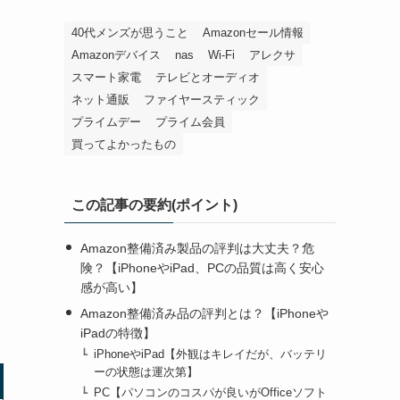
40代メンズが思うこと
Amazonセール情報
た
Amazonデバイス
nas
Wi-Fi
アレクサ
スマート家電
テレビとオーディオ
ネット通販
ファイヤースティック
プライムデー
プライム会員
買ってよかったもの
この記事の要約(ポイント)
Amazon整備済み製品の評判は大丈夫？危
険？【iPhoneやiPad、PCの品質は高く安心
感が高い】
Amazon整備済み品の評判とは？【iPhoneや
iPadの特徴】
iPhoneやiPad【外観はキレイだが、バッテリ
ーの状態は運次第】
PC【パソコンのコスパが良いがOfficeソフト