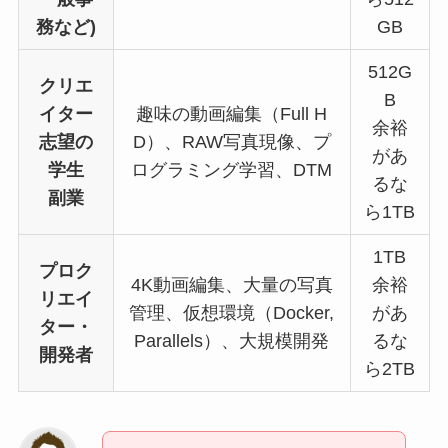
務など)
GB
512G
クリエ
B
イター
趣味の動画編集（Full H
余裕
志望の
D）、RAW写真現像、プ
があ
学生
ログラミング学習、DTM
るな
副業
ら1TB
1TB
プロク
4K動画編集、大量の写真
余裕
リエイ
管理、仮想環境（Docker,
があ
ター・
Parallels）、大規模開発
るな
開発者
ら2TB