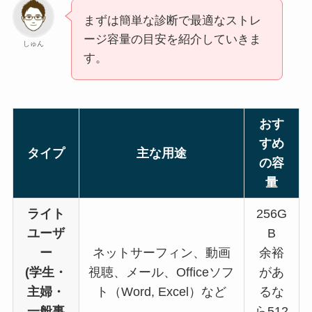
まずは簡単な診断で最適なストレ
ージ容量の目安を紹介していきま
しゅん
す。
おす
すめ
タイプ
主な用途
の容
量
ライト
256G
ユーザ
B
ー
ネットサーフィン、動画
余裕
(学生・
視聴、メール、Officeソフ
があ
主婦・
ト（Word, Excel）など
るな
一般事
ら512