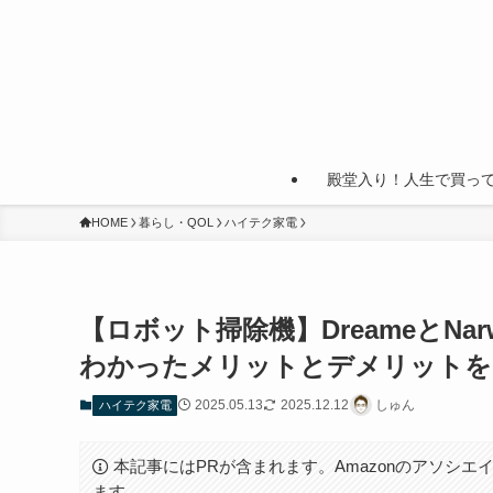
殿堂入り！人生で買っ
HOME
暮らし・QOL
ハイテク家電
【ロボット掃除機】DreameとN
わかったメリットとデメリットを
2025.05.13
2025.12.12
しゅん
ハイテク家電
本記事にはPRが含まれます。Amazonのアソシエイ
ます。