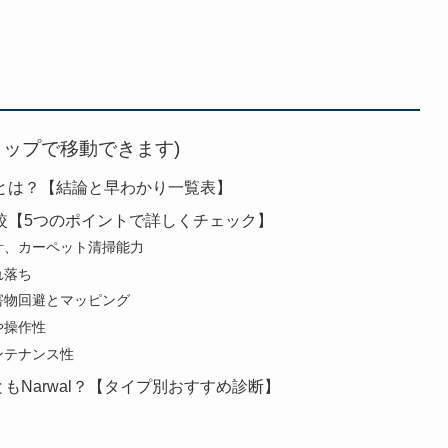
タップで移動できます)
違いとは？【結論と早わかり一覧表】
を比較【5つのポイントで詳しくチェック】
計、カーペット清掃能力
れ落ち
害物回避とマッピング
や操作性
ンテナンス性
ともNarwal？【タイプ別おすすめ診断】