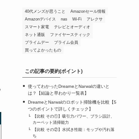
40代メンズが思うこと
Amazonセール情報
Amazonデバイス
nas
Wi-Fi
アレクサ
スマート家電
テレビとオーディオ
ネット通販
ファイヤースティック
プライムデー
プライム会員
買ってよかったもの
この記事の要約(ポイント)
使ってわかったDreameとNarwalの違いと
っ
は？【結論と早わかり一覧表】
DreameとNarwalのロボット掃除機を比較【5
つのポイントで詳しくチェック】
【比較 その①】吸引力パワー、ブラシ設計、
カーペット清掃能力
【比較 その②】水拭き性能：モップや汚れ落
ち