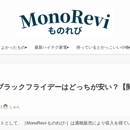
てよかったもの
最新ハイテク家電
持っているとかっこいい小物
とブラックフライデーはどっちが安い？【
31
しゅん
トとして、［MonoRevi-ものれび-］は適格販売により収入を得て