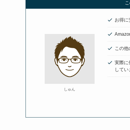
こ
お得に
Ama
この他
実際に
してい
しゅん