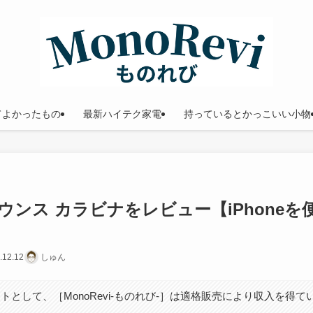
てよかったもの
最新ハイテク家電
持っているとかっこいい小物
ンス カラビナをレビュー【iPhoneを
.12.12
しゅん
トとして、［MonoRevi-ものれび-］は適格販売により収入を得て