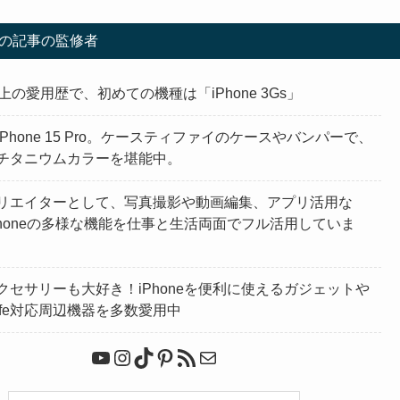
の記事の監修者
上の愛用歴で、初めての機種は「iPhone 3Gs」
Phone 15 Pro。ケースティファイのケースやバンパーで、
チタニウムカラーを堪能中。
リエイターとして、写真撮影や動画編集、アプリ活用な
Phoneの多様な機能を仕事と生活両面でフル活用していま
クセサリーも大好き！iPhoneを便利に使えるガジェットや
Safe対応周辺機器を多数愛用中
YouTube
Instagram
TikTok
Pinterest
RSS フィード
メール