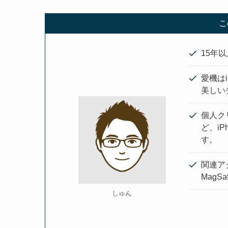
こ
15年以
愛機はi
美しい
個人ク
ど、i
す。
関連ア
Mag
しゅん